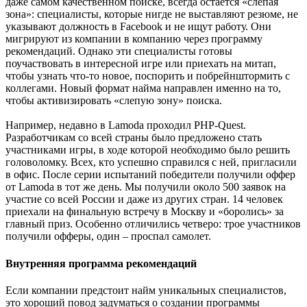
даже самом качественном поиске, всегда остается «слепая
зона»: специалисты, которые нигде не выставляют резюме, не
указывают должность в Facebook и не ищут работу. Они
мигрируют из компании в компанию через программу
рекомендаций. Однако эти специалисты готовы
поучаствовать в интересной игре или приехать на митап,
чтобы узнать что-то новое, поспорить и побрейнштормить с
коллегами. Новый формат найма направлен именно на то,
чтобы активизировать «слепую зону» поиска.
Например, недавно в Lamoda проходил PHP-Quest.
Разработчикам со всей страны было предложено стать
участниками игры, в ходе которой необходимо было решить
головоломку. Всех, кто успешно справился с ней, пригласили
в офис. После серии испытаний победители получили оффер
от Lamoda в тот же день. Мы получили около 500 заявок на
участие со всей России и даже из других стран. 14 человек
приехали на финальную встречу в Москву и «боролись» за
главный приз. Особенно отличились четверо: трое участников
получили офферы, один – проспал самолет.
Внутренняя программа рекомендаций
Если компании предстоит найм уникальных специалистов,
это хороший повод задуматься о создании программы