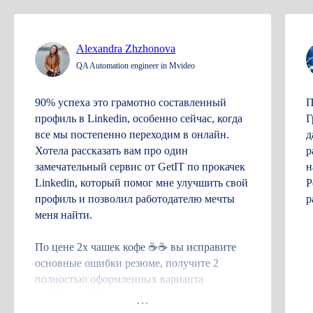
Alexandra Zhzhonova
QA Automation engineer in Mvideo
90% успеха это грамотно составленный
П
профиль в Linkedin, особенно сейчас, когда
Г
все мы постепенно переходим в онлайн.
д
Хотела рассказать вам про один
р
замечательный сервис от GetIT по прокачек
н
Linkedin, который помог мне улучшить свой
Р
профиль и позволил работодателю мечты
р
меня найти.
По цене 2х чашек кофе ☕️☕️ вы исправите
основные ошибки резюме, получите 2
полностью оформленных варианта
профиля на 2х языках, а также
рекомендации по поиску и размещению