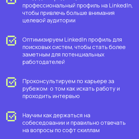
выйти на зарубежные рынки
профессиональный профиль на LinkedIn,
чтобы привлечь больше внимания
целевой аудитории
IT-специалистам и кандидатам,
Оптимизируем LinkedIn профиль для
которые хотят
повысить свой доход
поисковых систем, чтобы стать более
найти работы мечты или построить
зарубежную карьеру
заметным для потенциальных
работодателей
Проконсультируем по карьере за
Наши услуги
рубежом: о том как искать работу и
проходить интервью
Диагностика
Научим как держаться на
собеседовании и правильно отвечать
на вопросы по софт скиллам
Общение в Telegram