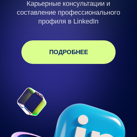
Почему ваша
карьера буксует?