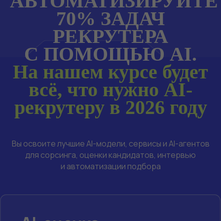
АВТОМАТИЗИРУЙТЕ
70% ЗАДАЧ
AI-оценка
РЕКРУТЕРА
кандидатов
С ПОМОЩЬЮ AI.
за минуты
На нашем курсе будет
Мгновенный анализ резюме, навыков, рисков
и соответствия вакансии
всё, что нужно AI-
рекрутеру в 2026 году
AI-сорсинг нового
поколения
Вы освоите лучшие AI-модели, сервисы и AI-агентов
для сорсинга, оценки кандидатов, интервью
LinkedIn, Telegram, GitHub, Habr, OSINT
и автоматизации подбора
и поиск скрытых кандидатов
AI-коммуникация