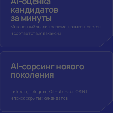
с кандидатами
Холодные письма, LinkedIn, Telegram
и работа с возражениями
Библиотека
готовых AI-
сценариев
100+ промптов для поиска, оценки, интервью
и аналитики
Perplexity Comet для
рекрутера
Поиск кандидатов, OSINT и Talent
Intelligence