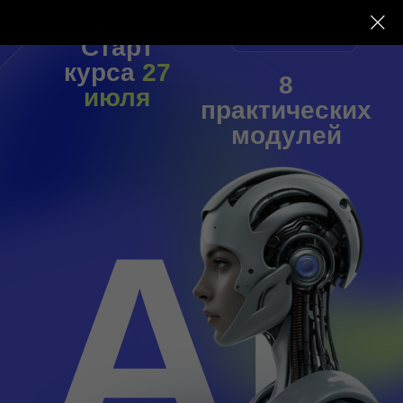
Старт
курса
27
8
июля
практических
модулей
AI