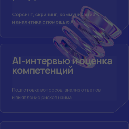
с кандидатами через A
HR-
специалистам
Автоматизация подбора
и внедрение AI в HR-процессы
Руководителям
подбора
Повышение эффективности
команды и ускорение закрытия
вакансий