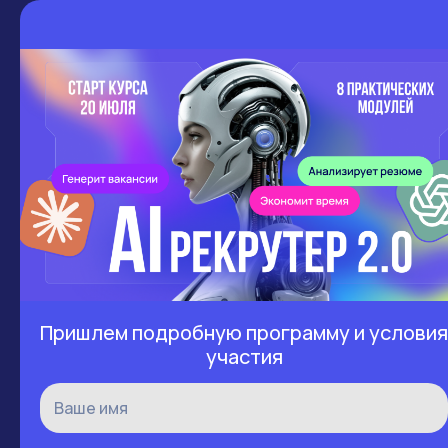
МОДУЛЬ 7
AI-интервью и оценка
компетенций
— подготовка вопросов
— карта интервью
— анализ ответов
— оценка мотивации
— выявление рисков найма
— заключение по кандидату
Будете проводить интервью
✓
быстрее и точнее
Пришлем подробную программу и условия
участия
МОДУЛЬ 8
AI-агенты для рекрутера