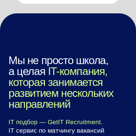
Отзывы учеников
Елена
Ненахова
Начальник отдела
IT-подбора в банке
«Открытие»
Я рекомендую курсы от GetIT, которые
У меня есть опы
проходят наши сотрудники уже
в IT компании, н
несколько лет. Я и заказчики очень
этого курса знан
довольны их уровнем.
глубже. Очень уд
и разработке: не
настолько экспе
Читать отзыв полностью
Читать отзыв по