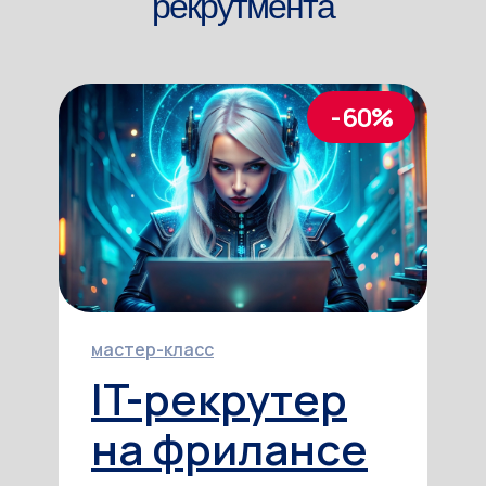
рекрутмента
- 60%
мастер-класс
IT-рекрутер
на фрилансе