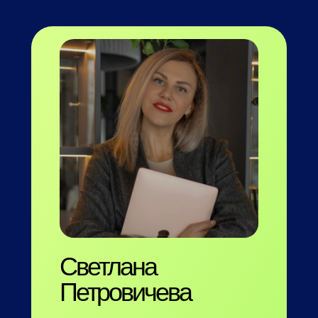
it@getit.agency
+7 499 399 46 67
Светлана
Петровичева