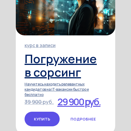
курс в записи
Погружение
в сорсинг
Научитесь находить релевантных
кандидатов на IT-вакансии быстро и
бесплатно
29 900 руб.
39 900
руб.
КУПИТЬ
ПОДРОБНЕЕ